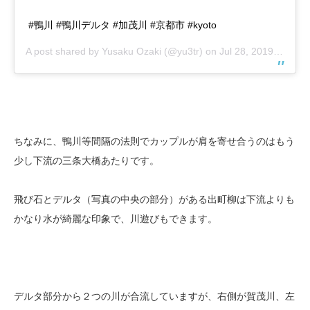
#鴨川 #鴨川デルタ #加茂川 #京都市 #kyoto
A post shared by
Yusaku Ozaki
(@yu3tr) on
Jul 28, 2019 at 1:35am PDT
ちなみに、鴨川等間隔の法則でカップルが肩を寄せ合うのはもう
少し下流の三条大橋あたりです。
飛び石とデルタ（写真の中央の部分）がある出町柳は下流よりも
かなり水が綺麗な印象で、川遊びもできます。
デルタ部分から２つの川が合流していますが、右側が賀茂川、左