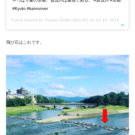
やっぱり夏の京都、賀茂川は最強である。 #賀茂川 #京都
#Kyoto #kamoriver
A post shared by
Yusaku Ozaki
(@yu3tr) on
Jul 14, 2019 at 3:52pm PDT
飛び石はこれです。