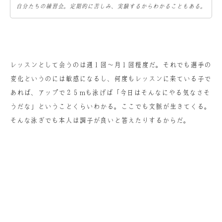
自分たちの練習会。定期的に苦しみ、実験するからわかることもある。
レッスンとして会うのは週１回〜月１回程度だ。それでも選手の
変化というのには敏感になるし、何度もレッスンに来ている子で
あれば、アップで２５mも泳げば「今日はそんなにやる気なさそ
うだな」ということくらいわかる。ここでも文脈が生きてくる。
そんな泳ぎでも本人は調子が良いと答えたりするからだ。