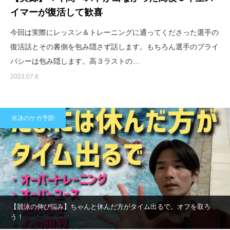
イマーが復活して歓喜
今回は実際にレッスン＆トレーニングに通ってくださった選手の
復活話とその裏側を包み隠さず話します。もちろん選手のプライ
バシーは包み隠します。高３ラストの…
2023.07.6
水泳のケガ予防
【競泳の伸び悩み】ちゃんと休んだ方がタイム出るで。オフを取ろ
う！