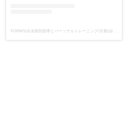
FORMS|水泳個別指導とパーソナルトレーニング/京都(@formswimcl)がシェアした投稿