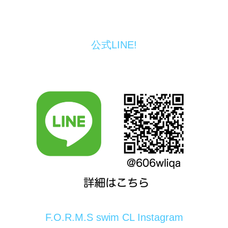
公式LINE!
F.O.R.M.S swim CL Instagram