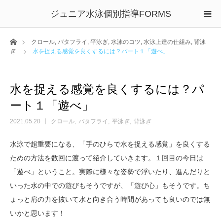
ジュニア水泳個別指導FORMS
ホーム
クロール
,
バタフライ
,
平泳ぎ
,
水泳のコツ
,
水泳上達の仕組み
,
背泳
ぎ
水を捉える感覚を良くするには？パート１「遊べ」
水を捉える感覚を良くするには？パ
ート１「遊べ」
2021.05.20
クロール
バタフライ
平泳ぎ
背泳ぎ
水泳で超重要になる、「手のひらで水を捉える感覚」を良くする
ための方法を数回に渡って紹介していきます。１回目の今日は
「遊べ」ということ。実際に様々な姿勢で浮いたり、進んだりと
いった水の中での遊びもそうですが、「遊び心」もそうです。ち
ょっと肩の力を抜いて水と向き合う時間があっても良いのでは無
いかと思います！