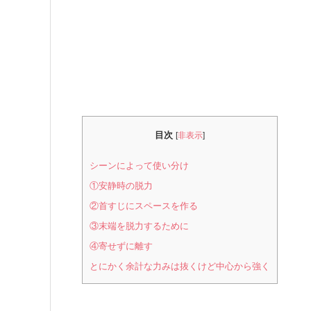
目次
[
非表示
]
シーンによって使い分け
①安静時の脱力
②首すじにスペースを作る
③末端を脱力するために
④寄せずに離す
とにかく余計な力みは抜くけど中心から強く