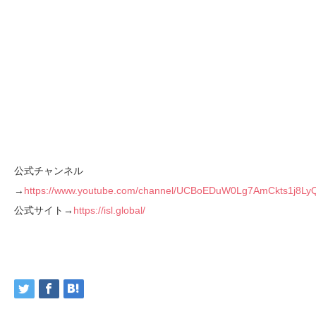
公式チャンネル
→
https://www.youtube.com/channel/UCBoEDuW0Lg7AmCkts1j8Ly
公式サイト→
https://isl.global/