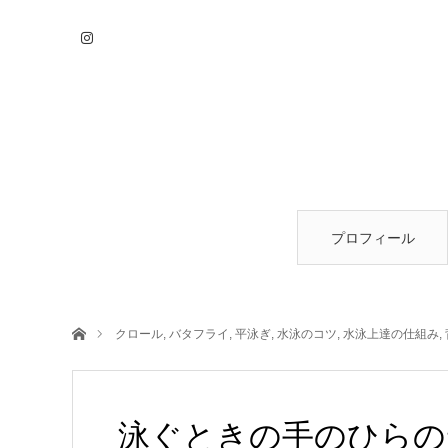
プロフィール
ホーム
クロール
,
バタフライ
,
平泳ぎ
,
水泳のコツ
,
水泳上達の仕組み
,
泳ぐときの手のひらの