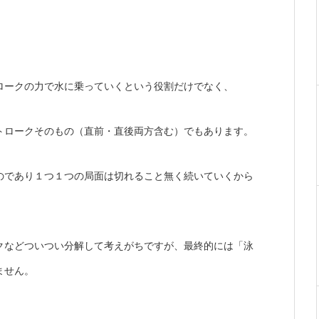
ロークの力で水に乗っていくという役割だけでなく、
トロークそのもの（直前・直後両方含む）でもあります。
のであり１つ１つの局面は切れること無く続いていくから
クなどついつい分解して考えがちですが、最終的には「泳
ません。